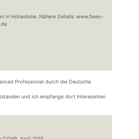
ren in Hohenlohe. Nähere Details: www.fewo-
.de
dvanced Professional durch die Deutsche
tstanden und ich empfange dort Interessnten
g DGHR, April 2015