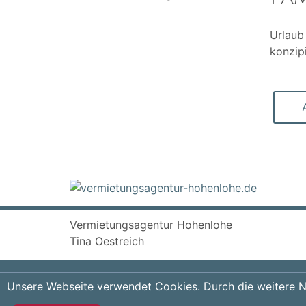
Urlaub
konzipi
Vermietungsagentur Hohenlohe
Tina Oestreich
Telefon: 07936 7999 992 | Mail:
info@vermietungsa
Unsere Webseite verwendet Cookies. Durch die weitere 
Erstellt von
Xsigns
mit dem Buchungssystem für Fer