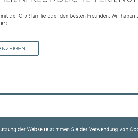
 mit der Großfamilie oder den besten Freunden. Wir haben di
ert.
ANZEIGEN
gentur-hohenlohe.de
Nutzung der Webseite stimmen Sie der Verwendung von Coo
ienwohnungen -
Fewo-Verwalter
| Copyright © 2026 Vermietungsage